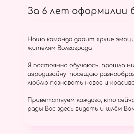
За 6 лет оформилии б
Наша команда дарит яркие эмоц
жителям Волгограда
Я постоянно обучаюсь, прошла ни
аэродизайну, посещаю разнообраз
люблю познавать новое и красиво
Приветствуем каждого, кто сейч
рады Вас здесь видеть и шлём Вам