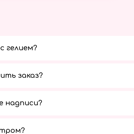
с гелием?
ить заказ?
е надписи?
утром?