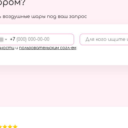
ором?
 воздушные шары под ваш запрос
+7
Для кого ищите
ьности
и
пользовательским согл-ем