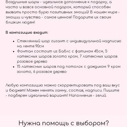
Воздушные шары - идеальное дополнение к подарку, а
часто и вовсе основной подарок, который способен
вызвать просто бурю позитивных эмоций! В нашем мире -
эмоции и чувства - самое ценное! Подарите их своим
близким людям!
В композицию входит:
Стеклянный шар гигант с индивидуальной надписью
на ленте 90см
Фонтан состоит из: Баблс с фатином 45см, 5
латексных шаров золото хром, 7 латексных шаров
розовое дерево
15 латексных шаров под потолок с дождиком: 9 хром
золото, 6 розовое дерево
Любую композицию можно скорректировать под ваш вкус
и бюджет! Можем менять гамму, состав, надписи. Пишите
- подберем идеальный вариант! Наполнение - гелий.
Нужна помощь с выбором?