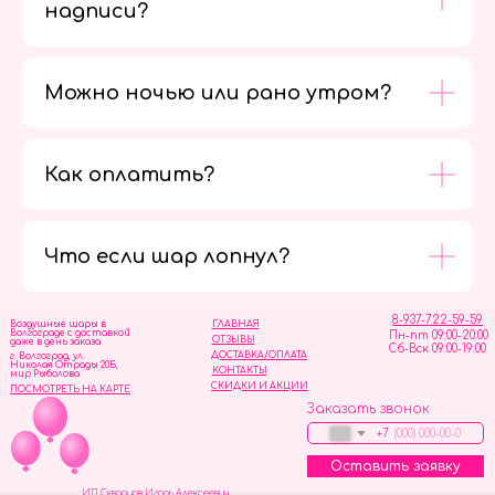
надписи?
Можно ночью или рано утром?
Как оплатить?
Мы в
социальных
сетях
Что если шар лопнул?
8-937-722-59-59
Воздушные шары в
ГЛАВНАЯ
Волгограде с доставкой
Пн-пт 09:00-20:00
ОТЗЫВЫ
даже в день заказа
Сб-Вск 09:00-19:00
ДОСТАВКА/ОПЛАТА
г. Волгоград, ул.
Николая Отрады 20Б,
КОНТАКТЫ
мир Рыболова
СКИДКИ И АКЦИИ
ПОСМОТРЕТЬ НА КАРТЕ
Заказать звонок
+7
Оставить заявку
ИП Скворцов Игорь Алексеевич