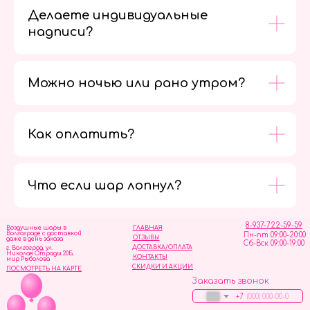
Делаете индивидуальные
надписи?
Можно ночью или рано утром?
Как оплатить?
Мы в
социальных
сетях
Что если шар лопнул?
8-937-722-59-59
Воздушные шары в
ГЛАВНАЯ
Волгограде с доставкой
Пн-пт 09:00-20:00
ОТЗЫВЫ
даже в день заказа
Сб-Вск 09:00-19:00
ДОСТАВКА/ОПЛАТА
г. Волгоград, ул.
Николая Отрады 20Б,
КОНТАКТЫ
мир Рыболова
СКИДКИ И АКЦИИ
ПОСМОТРЕТЬ НА КАРТЕ
Заказать звонок
+7