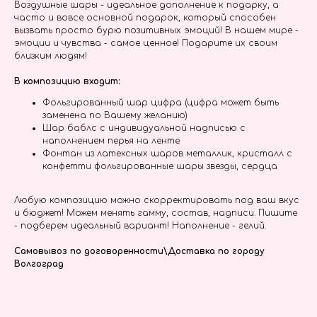
Воздушные шары - идеальное дополнение к подарку, а
часто и вовсе основной подарок, который способен
вызвать просто бурю позитивных эмоций! В нашем мире -
эмоции и чувства - самое ценное! Подарите их своим
близким людям!
В композицию входит:
Фольгированный шар цифра (цифра может быть
заменена по Вашему желанию)
Шар баблс с индивидуальной надписью с
наполнением перья на ленте
Фонтан из латексных шаров металлик, кристалл с
конфетти фольгированные шары звезды, сердца
Любую композицию можно скорректировать под ваш вкус
и бюджет! Можем менять гамму, состав, надписи. Пишите
- подберем идеальный вариант! Наполнение - гелий.
Самовывоз по договоренности\Доставка по городу
Волгоград