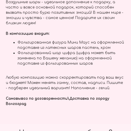
Воздушные шары - идеальное дополнение к подарку, а
часто и вовсе основной подарок, который способен
вызвать просто бурю позитивных эмоций! В нашем мире -
эмоции и чувства - самое ценное! Подарите их своим
близким людям!
В композицию входит:
Фольгированная фигура Мини Маус на оформленной
подставке из латексных шаров пастель, хром
Фольгированный шар цифра (цифра может быть
заменена по Вашему желанию) на оформленной
подставке из фольгированных шаров
Любую композицию можно скорректировать под ваш вкус
и бюджет! Можем менять гамму, состав, надписи. Пишите
- подберем идеальный вариант! Наполнение - гелий.
Самовывоз по договоренности\Доставка по городу
Волгоград