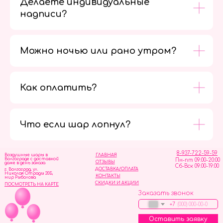
Делаете индивидуальные
надписи?
Можно ночью или рано утром?
Как оплатить?
Мы в
социальных
сетях
Что если шар лопнул?
8-937-722-59-59
Воздушные шары в
ГЛАВНАЯ
Волгограде с доставкой
Пн-пт 09:00-20:00
ОТЗЫВЫ
даже в день заказа
Сб-Вск 09:00-19:00
ДОСТАВКА/ОПЛАТА
г. Волгоград, ул.
Николая Отрады 20Б,
КОНТАКТЫ
мир Рыболова
СКИДКИ И АКЦИИ
ПОСМОТРЕТЬ НА КАРТЕ
Заказать звонок
+7
Оставить заявку