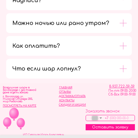
надписи?
Можно ночью или рано утром?
Как оплатить?
Мы в
социальных
сетях
Что если шар лопнул?
8-937-722-59-59
Воздушные шары в
ГЛАВНАЯ
Волгограде с доставкой
Пн-пт 09:00-20:00
ОТЗЫВЫ
даже в день заказа
Сб-Вск 09:00-19:00
ДОСТАВКА/ОПЛАТА
г. Волгоград, ул.
Николая Отрады 20Б,
КОНТАКТЫ
мир Рыболова
СКИДКИ И АКЦИИ
ПОСМОТРЕТЬ НА КАРТЕ
Заказать звонок
+7
Оставить заявку
ИП Скворцов Игорь Алексеевич
ИНН 344110093739
Политика обработки персональных данных