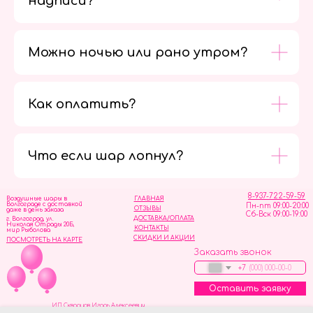
надписи?
Можно ночью или рано утром?
Как оплатить?
Мы в
социальных
сетях
Что если шар лопнул?
8-937-722-59-59
Воздушные шары в
ГЛАВНАЯ
Волгограде с доставкой
Пн-пт 09:00-20:00
ОТЗЫВЫ
даже в день заказа
Сб-Вск 09:00-19:00
ДОСТАВКА/ОПЛАТА
г. Волгоград, ул.
Николая Отрады 20Б,
КОНТАКТЫ
мир Рыболова
СКИДКИ И АКЦИИ
ПОСМОТРЕТЬ НА КАРТЕ
Заказать звонок
+7
Оставить заявку
ИП Скворцов Игорь Алексеевич
ИНН 344110093739
Политика обработки персональных данных