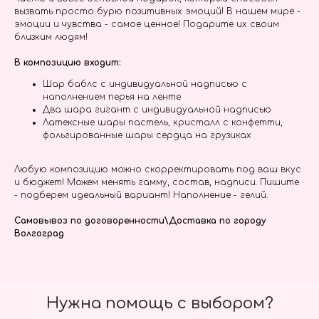
вызвать просто бурю позитивных эмоций! В нашем мире -
эмоции и чувства - самое ценное! Подарите их своим
близким людям!
В композицию входит:
Шар баблс с индивидуальной надписью с
наполнением перья на ленте
Два шара гигант с индивидуальной надписью
Латексные шары пастель, кристалл с конфетти,
фольгированные шары сердца на грузиках
Любую композицию можно скорректировать под ваш вкус
и бюджет! Можем менять гамму, состав, надписи. Пишите
- подберем идеальный вариант! Наполнение - гелий.
Самовывоз по договоренности\Доставка по городу
Волгоград
Нужна помощь с выбором?