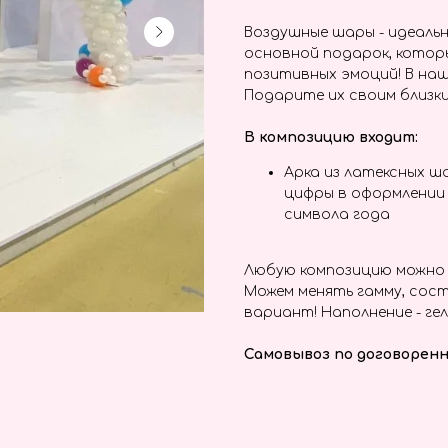
Воздушные шары - идеальн
основной подарок, котор
позитивных эмоций! В наш
Подарите их своим близки
В композицию входит:
Арка из латексных 
цифры в оформлении 
символа года
Любую композицию можно 
Можем менять гамму, сост
вариант! Наполнение - гел
Самовывоз по договоренн