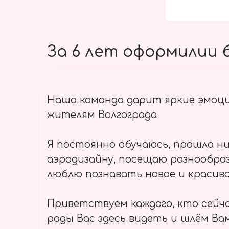
За 6 лет оформилии б
Наша команда дарит яркие эмоц
жителям Волгограда
Я постоянно обучаюсь, прошла ни
аэродизайну, посещаю разнообраз
люблю познавать новое и красиво
Приветствуем каждого, кто сейч
рады Вас здесь видеть и шлём Вам