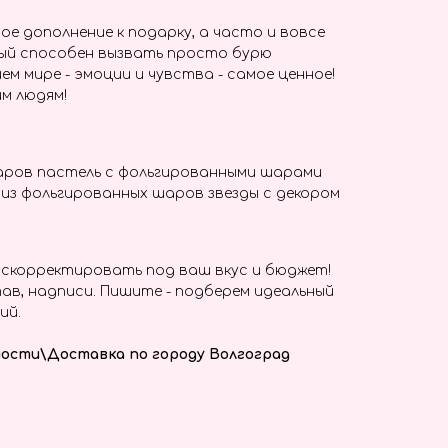
ое дополнение к подарку, а часто и вовсе
ый способен вызвать просто бурю
ем мире - эмоции и чувства - самое ценное!
м людям!
шаров пастель с фольгированными шарами
из фольгированных шаров звезды с декором
скорректировать под ваш вкус и бюджет!
ав, надписи. Пишите - подберем идеальный
ий.
ости\Доставка по городу Волгоград