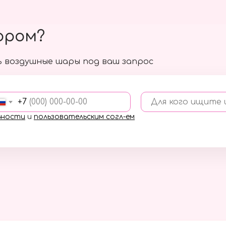
ором?
 воздушные шары под ваш запрос
+7
Для кого ищите
ьности
и
пользовательским согл-ем