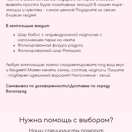
вызвать просто бурю позитивных эмоций! В нашем мире -
эмоции и чувства - самое ценное! Подарите их своим
близким людям!
В композицию входит:
Шар баблс с индивидуальной надписью с
наполнением перья на ленте
Фольгированная фигура радуга
Фольгированный шар Ромашка
Любую композицию можно скорректировать под ваш вкус
и бюджет! Можем менять гамму, состав, надписи. Пишите
- подберем идеальный вариант! Наполнение - гелий.
Самовывоз по договоренности\Доставка по городу
Волгоград
Нужна помощь с выбором?
Наши специалисты помогут