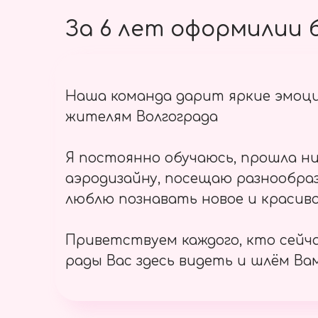
За 6 лет оформилии б
Наша команда дарит яркие эмоц
жителям Волгограда
Я постоянно обучаюсь, прошла ни
аэродизайну, посещаю разнообраз
люблю познавать новое и красиво
Приветствуем каждого, кто сейч
рады Вас здесь видеть и шлём Вам