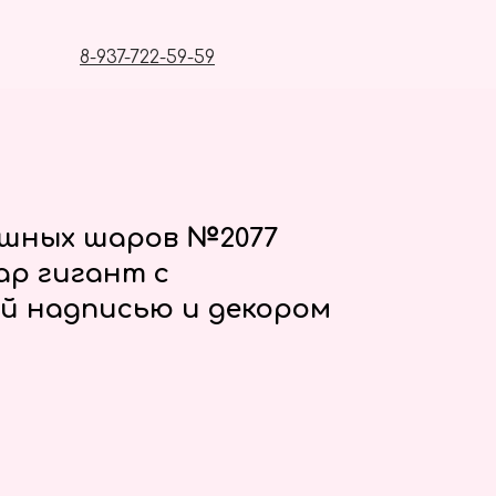
8-937-722-59-59
ушных шаров №2077
р гигант с
й надписью и декором