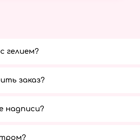
с гелием?
ить заказ?
е надписи?
утром?