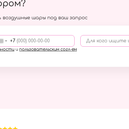
ором?
 воздушные шары под ваш запрос
+7
Для кого ищите
ьности
и
пользовательским согл-ем