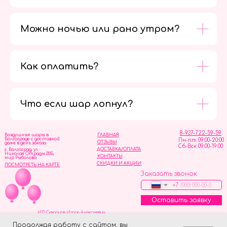
Можно ночью или рано утром?
Как оплатить?
Мы в
социальных
сетях
Что если шар лопнул?
8-937-722-59-59
Воздушные шары в
ГЛАВНАЯ
Волгограде с доставкой
Пн-пт 09:00-20:00
ОТЗЫВЫ
даже в день заказа
Сб-Вск 09:00-19:00
ДОСТАВКА/ОПЛАТА
г. Волгоград, ул.
Николая Отрады 20Б,
КОНТАКТЫ
мир Рыболова
СКИДКИ И АКЦИИ
ПОСМОТРЕТЬ НА КАРТЕ
Заказать звонок
+7
Оставить заявку
ИП Скворцов Игорь Алексеевич
ИНН 344110093739
Политика обработки персональных данных
Продолжая работу с сайтом, вы