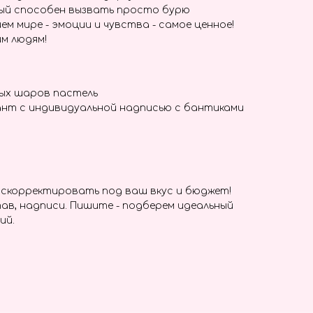
ый способен вызвать просто бурю
ем мире - эмоции и чувства - самое ценное!
м людям!
ных шаров пастель
ант с индивидуальной надписью с бантиками
скорректировать под ваш вкус и бюджет!
ав, надписи. Пишите - подберем идеальный
ий.