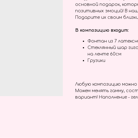
основной подарок, котор
позитивных эмоций! В наш
Подарите их своим близки
В композицию входит:
Фонтан из 7 латекс
Стеклянный шар гиг
на ленте 60см
Грузики
Любую композицию можно 
Можем менять гамму, сост
вариант! Наполнение - гел