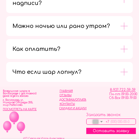
надписи?
Можно ночью или рано утром?
Как оплатить?
Мы в
социальных
сетях
Что если шар лопнул?
8-937-722-59-59
Воздушные шары в
ГЛАВНАЯ
Волгограде с доставкой
Пн-пт 09:00-20:00
ОТЗЫВЫ
даже в день заказа
Сб-Вск 09:00-19:00
ДОСТАВКА/ОПЛАТА
г. Волгоград, ул.
Николая Отрады 20Б,
КОНТАКТЫ
мир Рыболова
СКИДКИ И АКЦИИ
ПОСМОТРЕТЬ НА КАРТЕ
Заказать звонок
+7
Оставить заявку
ИП Скворцов Игорь Алексеевич