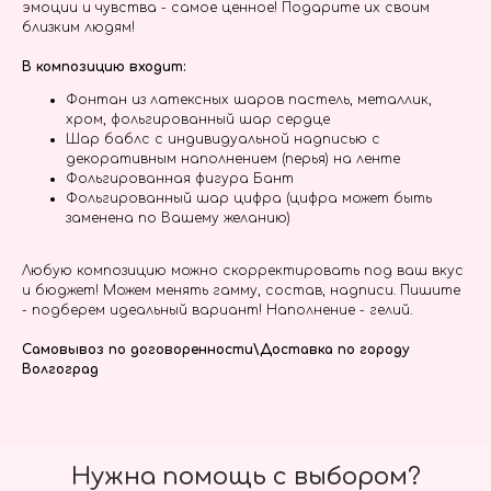
эмоции и чувства - самое ценное! Подарите их своим
близким людям!
В композицию входит:
Фонтан из латексных шаров пастель, металлик,
хром, фольгированный шар сердце
Шар баблс с индивидуальной надписью с
декоративным наполнением (перья) на ленте
Фольгированная фигура Бант
Фольгированный шар цифра (цифра может быть
заменена по Вашему желанию)
Любую композицию можно скорректировать под ваш вкус
и бюджет! Можем менять гамму, состав, надписи. Пишите
- подберем идеальный вариант! Наполнение - гелий.
Самовывоз по договоренности\Доставка по городу
Волгоград
Нужна помощь с выбором?