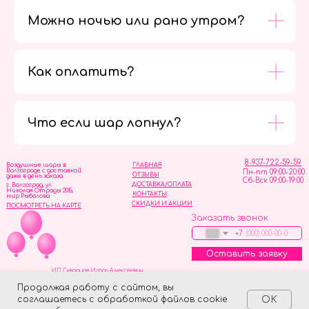
Можно ночью или рано утром?
Как оплатить?
Мы в
социальных
сетях
Что если шар лопнул?
8-937-722-59-59
Воздушные шары в
ГЛАВНАЯ
Волгограде с доставкой
Пн-пт 09:00-20:00
ОТЗЫВЫ
даже в день заказа
Сб-Вск 09:00-19:00
ДОСТАВКА/ОПЛАТА
г. Волгоград, ул.
Николая Отрады 20Б,
КОНТАКТЫ
мир Рыболова
СКИДКИ И АКЦИИ
ПОСМОТРЕТЬ НА КАРТЕ
Заказать звонок
+7
Оставить заявку
ИП Скворцов Игорь Алексеевич
ИНН 344110093739
Политика обработки персональных данных
Продолжая работу с сайтом, вы
соглашаетесь с обработкой файлов cookie
OK
Tilda
Made on