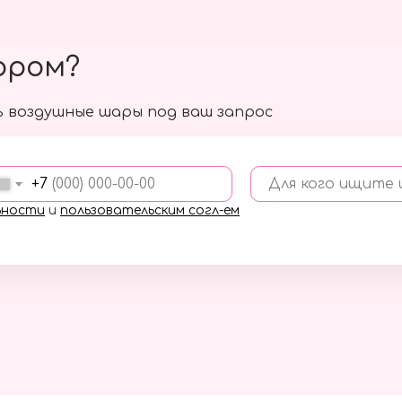
ором?
 воздушные шары под ваш запрос
+7
Для кого ищите
ьности
и
пользовательским согл-ем