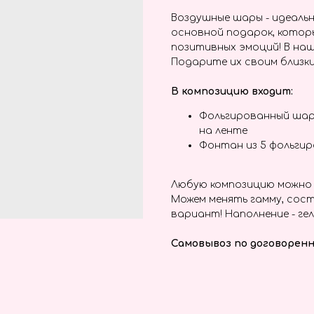
Воздушные шары - идеальн
основной подарок, котор
позитивных эмоций! В наш
Подарите их своим близки
В композицию входит:
Фольгированный шар
на ленте
Фонтан из 5 фольги
Любую композицию можно 
Можем менять гамму, сост
вариант! Наполнение - гел
Самовывоз по договоренн