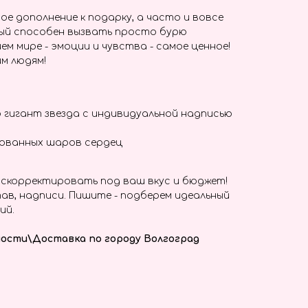
ое дополнение к подарку, а часто и вовсе
ый способен вызвать просто бурю
ем мире - эмоции и чувства - самое ценное!
м людям!
 гигант звезда с индивидуальной надписью
рованных шаров сердец
скорректировать под ваш вкус и бюджет!
ав, надписи. Пишите - подберем идеальный
ий.
ости\Доставка по городу Волгоград