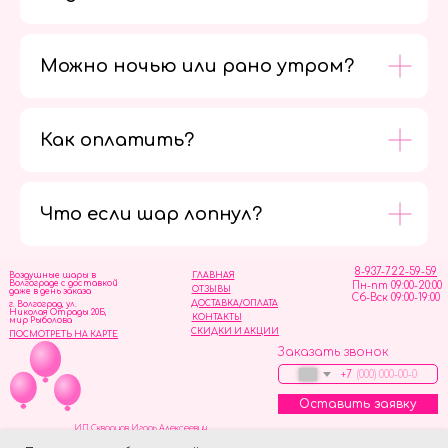
Можно ночью или рано утром?
Как оплатить?
Мы в
социальных
сетях
Что если шар лопнул?
8-937-722-59-59
Воздушные шары в
ГЛАВНАЯ
Волгограде с доставкой
Пн-пт 09:00-20:00
ОТЗЫВЫ
даже в день заказа
Сб-Вск 09:00-19:00
ДОСТАВКА/ОПЛАТА
г. Волгоград, ул.
Николая Отрады 20Б,
КОНТАКТЫ
мир Рыболова
СКИДКИ И АКЦИИ
ПОСМОТРЕТЬ НА КАРТЕ
Заказать звонок
+7
Оставить заявку
ИП Скворцов Игорь Алексеевич
ИНН 344110093739
Политика обработки персональных данных