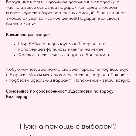
Воздушные шары - идеальное дополнение к подарку, а
часто и вовсе основной подарок, который способен
вызвать просто бурю позитивных эмоций! В нашем мире -
эмоции и чувства - самое ценное! Подарите их своим
близким людям!
В композицию входит:
Шар баблс с индивидуальной надписью с
наполнением фатиновые ленты на ленте
Фонтан из стеклянных шаров с бантиками
Любую композицию можно скорректировать под ваш вкус
и бюджет! Можем менять гамму, состав, надписи. Пишите
- подберем идеальный вариант! Наполнение - гелий, воздух.
Самовывоз по договоренности\Доставка по городу
Волгоград
Нужна помощь с выбором?