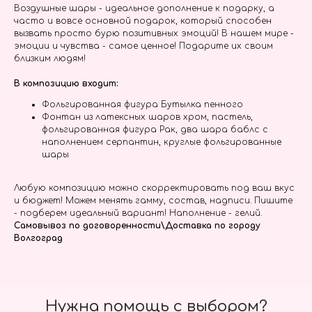
Воздушные шары - идеальное дополнение к подарку, а
часто и вовсе основной подарок, который способен
вызвать просто бурю позитивных эмоций! В нашем мире -
эмоции и чувства - самое ценное! Подарите их своим
близким людям!
В композицию входит:
Фольгированная фигура Бутылка пенного
Фонтан из латексных шаров хром, пастель,
фольгированная фигура Рак, два шара баблс с
наполнением серпантин, круглые фольгированные
шары
Любую композицию можно скорректировать под ваш вкус
и бюджет! Можем менять гамму, состав, надписи. Пишите
- подберем идеальный вариант! Наполнение - гелий.
Самовывоз по договоренности\Доставка по городу
Волгоград
Нужна помощь с выбором?