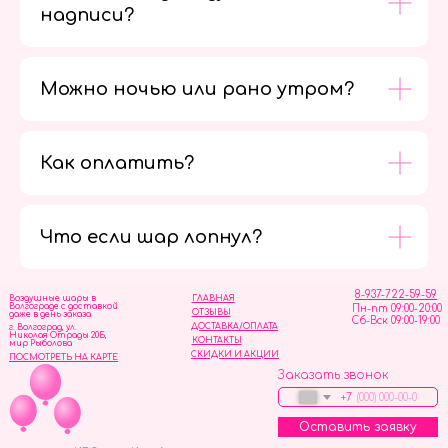
надписи?
Можно ночью или рано утром?
Как оплатить?
Мы в
социальных
сетях
Что если шар лопнул?
8-937-722-59-59
Воздушные шары в
ГЛАВНАЯ
Волгограде с доставкой
Пн-пт 09:00-20:00
ОТЗЫВЫ
даже в день заказа
Сб-Вск 09:00-19:00
ДОСТАВКА/ОПЛАТА
г. Волгоград, ул.
Николая Отрады 20Б,
КОНТАКТЫ
мир Рыболова
СКИДКИ И АКЦИИ
ПОСМОТРЕТЬ НА КАРТЕ
Заказать звонок
+7
Оставить заявку