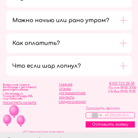
Можно ночью или рано утром?
Как оплатить?
Мы в
социальных
сетях
Что если шар лопнул?
8-937-722-59-59
Воздушные шары в
ГЛАВНАЯ
Волгограде с доставкой
Пн-пт 09:00-20:00
ОТЗЫВЫ
даже в день заказа
Сб-Вск 09:00-19:00
ДОСТАВКА/ОПЛАТА
г. Волгоград, ул.
Николая Отрады 20Б,
КОНТАКТЫ
мир Рыболова
СКИДКИ И АКЦИИ
ПОСМОТРЕТЬ НА КАРТЕ
Заказать звонок
+7
Оставить заявку
ИП Скворцов Игорь Алексеевич
ИНН 344110093739
Политика обработки персональных данных