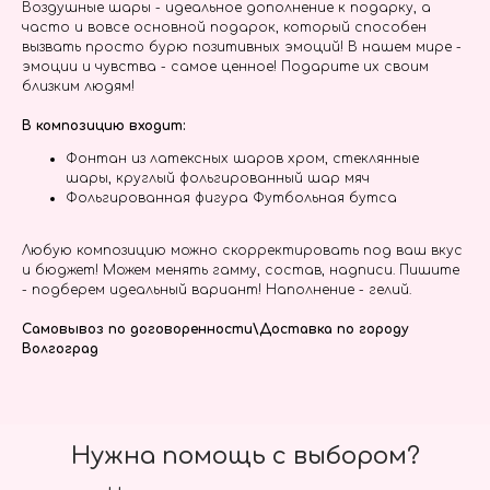
Воздушные шары - идеальное дополнение к подарку, а
часто и вовсе основной подарок, который способен
вызвать просто бурю позитивных эмоций! В нашем мире -
эмоции и чувства - самое ценное! Подарите их своим
близким людям!
В композицию входит:
Фонтан из латексных шаров хром, стеклянные
шары, круглый фольгированный шар мяч
Фольгированная фигура Футбольная бутса
Любую композицию можно скорректировать под ваш вкус
и бюджет! Можем менять гамму, состав, надписи. Пишите
- подберем идеальный вариант! Наполнение - гелий.
Самовывоз по договоренности\Доставка по городу
Волгоград
Нужна помощь с выбором?