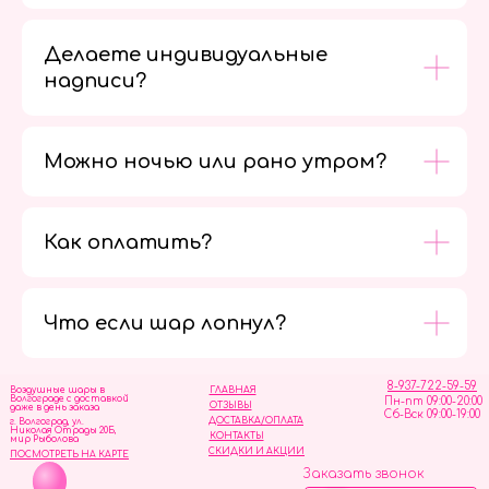
Делаете индивидуальные
надписи?
Можно ночью или рано утром?
Как оплатить?
Мы в
социальных
сетях
Что если шар лопнул?
8-937-722-59-59
Воздушные шары в
ГЛАВНАЯ
Волгограде с доставкой
Пн-пт 09:00-20:00
ОТЗЫВЫ
даже в день заказа
Сб-Вск 09:00-19:00
ДОСТАВКА/ОПЛАТА
г. Волгоград, ул.
Николая Отрады 20Б,
КОНТАКТЫ
мир Рыболова
СКИДКИ И АКЦИИ
ПОСМОТРЕТЬ НА КАРТЕ
Заказать звонок