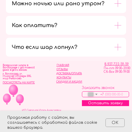
Можно ночью или рано утром?
Как оплатить?
Мы в
социальных
сетях
Что если шар лопнул?
8-937-722-59-59
Воздушные шары в
ГЛАВНАЯ
Волгограде с доставкой
Пн-пт 09:00-20:00
ОТЗЫВЫ
даже в день заказа
Сб-Вск 09:00-19:00
ДОСТАВКА/ОПЛАТА
г. Волгоград, ул.
Николая Отрады 20Б,
КОНТАКТЫ
мир Рыболова
СКИДКИ И АКЦИИ
ПОСМОТРЕТЬ НА КАРТЕ
Заказать звонок
+7
Оставить заявку
ИП Скворцов Игорь Алексеевич
ИНН 344110093739
Политика обработки персональных данных
Продолжая работу с сайтом, вы
соглашаетесь с обработкой файлов cookie
OK
Tilda
Made on
вашего браузера.