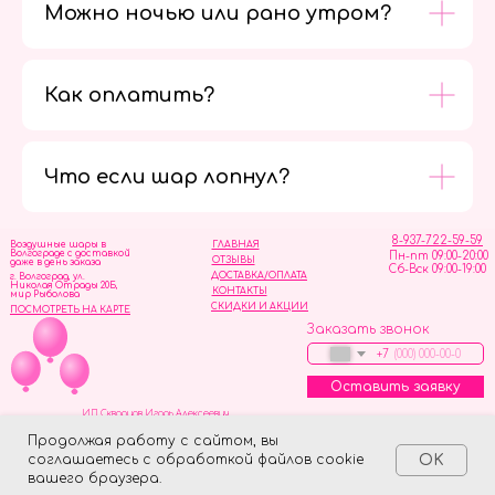
Можно ночью или рано утром?
Как оплатить?
Мы в
социальных
сетях
Что если шар лопнул?
8-937-722-59-59
Воздушные шары в
ГЛАВНАЯ
Волгограде с доставкой
Пн-пт 09:00-20:00
ОТЗЫВЫ
даже в день заказа
Сб-Вск 09:00-19:00
ДОСТАВКА/ОПЛАТА
г. Волгоград, ул.
Николая Отрады 20Б,
КОНТАКТЫ
мир Рыболова
СКИДКИ И АКЦИИ
ПОСМОТРЕТЬ НА КАРТЕ
Заказать звонок
+7
Оставить заявку
ИП Скворцов Игорь Алексеевич
ИНН 344110093739
Политика обработки персональных данных
Продолжая работу с сайтом, вы
соглашаетесь с обработкой файлов cookie
OK
Tilda
Made on
вашего браузера.