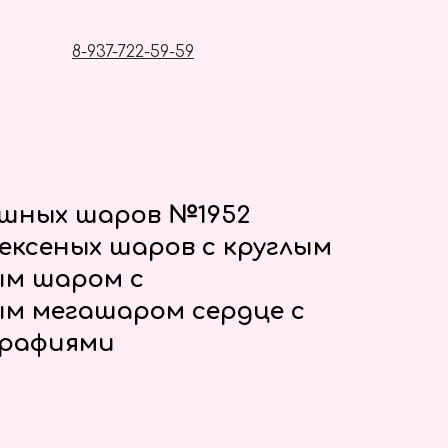
8-937-722-59-59
ушных шаров №1952
ексеных шаров с круглым
ым шаром с
м мегашаром сердце с
рафиями