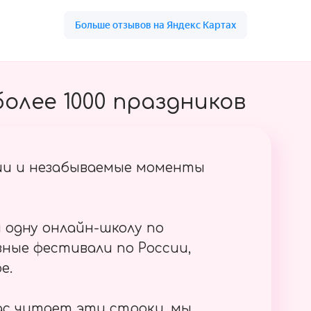
олее 1000 праздников
ии и незабываемые моменты
 одну онлайн-школу по
ные фестивали по России,
е.
ас читает эти строки, мы