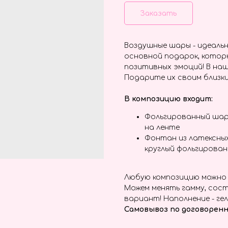
Заказать
Воздушные шары - идеальн
основной подарок, котор
позитивных эмоций! В наш
Подарите их своим близки
В композицию входит:
Фольгированный шар
на ленте
Фонтан из латексных
круглый фольгирова
Любую композицию можно 
Можем менять гамму, сост
вариант! Наполнение - гел
Самовывоз по договоренн