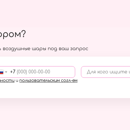
ором?
 воздушные шары под ваш запрос
+7
Для кого ищите
ьности
и
пользовательским согл-ем