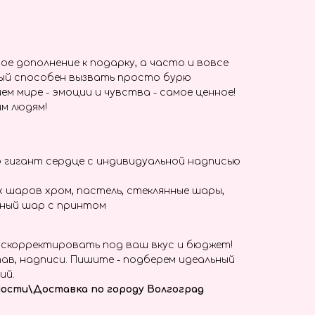
ое дополнение к подарку, а часто и вовсе
ый способен вызвать просто бурю
ем мире - эмоции и чувства - самое ценное!
м людям!
 гигант сердце с индивидуальной надписью
 шаров хром, пастель, стеклянные шары,
нный шар с принтом
скорректировать под ваш вкус и бюджет!
ав, надписи. Пишите - подберем идеальный
ий.
ости\Доставка по городу Волгоград