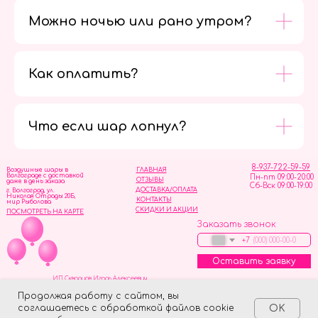
Можно ночью или рано утром?
Как оплатить?
Мы в
социальных
сетях
Что если шар лопнул?
8-937-722-59-59
Воздушные шары в
ГЛАВНАЯ
Волгограде с доставкой
Пн-пт 09:00-20:00
ОТЗЫВЫ
даже в день заказа
Сб-Вск 09:00-19:00
ДОСТАВКА/ОПЛАТА
г. Волгоград, ул.
Николая Отрады 20Б,
КОНТАКТЫ
мир Рыболова
СКИДКИ И АКЦИИ
ПОСМОТРЕТЬ НА КАРТЕ
Заказать звонок
+7
Оставить заявку
ИП Скворцов Игорь Алексеевич
ИНН 344110093739
Политика обработки персональных данных
Продолжая работу с сайтом, вы
соглашаетесь с обработкой файлов cookie
OK
Tilda
Made on