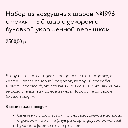
Набор из воздушных шаров №1996
стеклянный шар с декором с
булавкой украшенной перышком
2500,00
р.
Заказать
Воздушные шары - идеальное дополнение к подарку, а
часто и вовсе основной подарок, который способен
вызвать просто бурю позитивных эмоций! В нашем мире -
эмоции и чувства - самое ценное! Подарите их своим
близким людям!
В композицию входит:
Стеклянный шар гигант с индивидуальной надписью
с декором на ленте (внутри шар с другой фамилией)
Булавка оформленная перышком