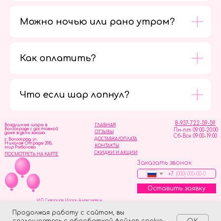
Можно ночью или рано утром?
Как оплатить?
Мы в
социальных
сетях
Что если шар лопнул?
8-937-722-59-59
Воздушные шары в
ГЛАВНАЯ
Волгограде с доставкой
Пн-пт 09:00-20:00
ОТЗЫВЫ
даже в день заказа
Сб-Вск 09:00-19:00
ДОСТАВКА/ОПЛАТА
г. Волгоград, ул.
Николая Отрады 20Б,
КОНТАКТЫ
мир Рыболова
СКИДКИ И АКЦИИ
ПОСМОТРЕТЬ НА КАРТЕ
Заказать звонок
+7
Оставить заявку
ИП Скворцов Игорь Алексеевич
ИНН 344110093739
Политика обработки персональных данных
Продолжая работу с сайтом, вы