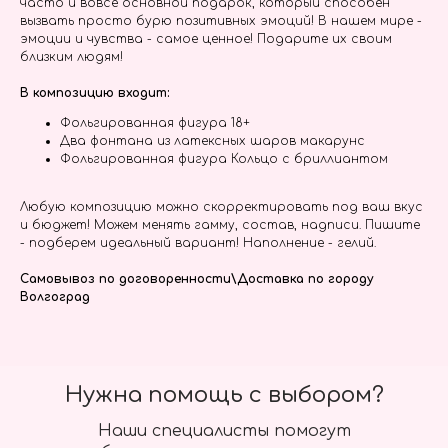
часто и вовсе основной подарок, который способен
вызвать просто бурю позитивных эмоций! В нашем мире -
эмоции и чувства - самое ценное! Подарите их своим
близким людям!
В композицию входит:
Фольгированная фигура 18+
Два фонтана из латексных шаров макарунс
Фольгированная фигура Кольцо с бриллиантом
Любую композицию можно скорректировать под ваш вкус
и бюджет! Можем менять гамму, состав, надписи. Пишите
- подберем идеальный вариант! Наполнение - гелий.
Самовывоз по договоренности\Доставка по городу
Волгоград
Нужна помощь с выбором?
Наши специалисты помогут