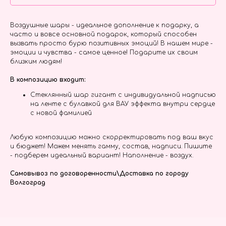
Воздушные шары - идеальное дополнение к подарку, а
часто и вовсе основной подарок, который способен
вызвать просто бурю позитивных эмоций! В нашем мире -
эмоции и чувства - самое ценное! Подарите их своим
близким людям!
В композицию входит:
Стеклянный шар гигант с индивидуальной надписью
на ленте с булавкой для ВАУ эффекта внутри сердце
с новой фамилией
Любую композицию можно скорректировать под ваш вкус
и бюджет! Можем менять гамму, состав, надписи. Пишите
- подберем идеальный вариант! Наполнение - воздух.
Самовывоз по договоренности\Доставка по городу
Волгоград