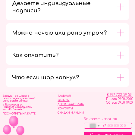
Делаете индивидуальные
надписи?
Можно ночью или рано утром?
Как оплатить?
Мы в
социальных
сетях
Что если шар лопнул?
8-937-722-59-59
Воздушные шары в
ГЛАВНАЯ
Волгограде с доставкой
Пн-пт 09:00-20:00
ОТЗЫВЫ
даже в день заказа
Сб-Вск 09:00-19:00
ДОСТАВКА/ОПЛАТА
г. Волгоград, ул.
Николая Отрады 20Б,
КОНТАКТЫ
мир Рыболова
СКИДКИ И АКЦИИ
ПОСМОТРЕТЬ НА КАРТЕ
Заказать звонок
+7
Оставить заявку