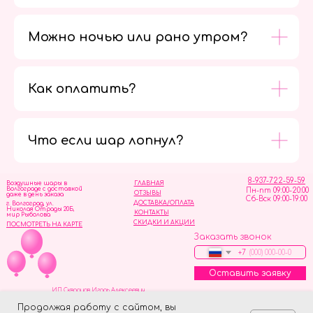
Можно ночью или рано утром?
Как оплатить?
Мы в
социальных
сетях
Что если шар лопнул?
8-937-722-59-59
Воздушные шары в
ГЛАВНАЯ
Волгограде с доставкой
Пн-пт 09:00-20:00
ОТЗЫВЫ
даже в день заказа
Сб-Вск 09:00-19:00
ДОСТАВКА/ОПЛАТА
г. Волгоград, ул.
Николая Отрады 20Б,
КОНТАКТЫ
мир Рыболова
СКИДКИ И АКЦИИ
ПОСМОТРЕТЬ НА КАРТЕ
Заказать звонок
+7
Оставить заявку
ИП Скворцов Игорь Алексеевич
ИНН 344110093739
Политика обработки персональных данных
Продолжая работу с сайтом, вы