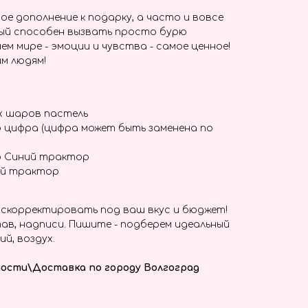
ое дополнение к подарку, а часто и вовсе
ый способен вызвать просто бурю
ем мире - эмоции и чувства - самое ценное!
м людям!
х шаров пастель
 цифра (цифра может быть заменена по
р Синий трактор
ий трактор
скорректировать под ваш вкус и бюджет!
ав, надписи. Пишите - подберем идеальный
ий, воздух.
ости\Доставка по городу Волгоград