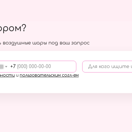
ором?
 воздушные шары под ваш запрос
+7
Для кого ищите
ьности
и
пользовательским согл-ем