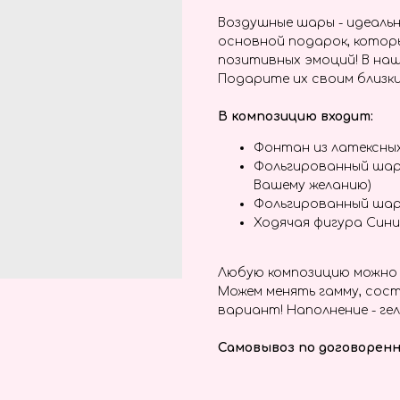
Воздушные шары - идеальн
основной подарок, котор
позитивных эмоций! В наш
Подарите их своим близки
В композицию входит:
Фонтан из латексны
Фольгированный шар
Вашему желанию)
Фольгированный ша
Ходячая фигура Син
Любую композицию можно 
Можем менять гамму, сост
вариант! Наполнение - гел
Самовывоз по договоренн