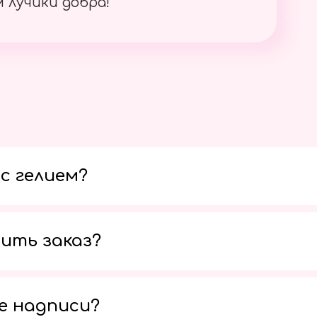
 лучики добра!
с гелием?
ить заказ?
е надписи?