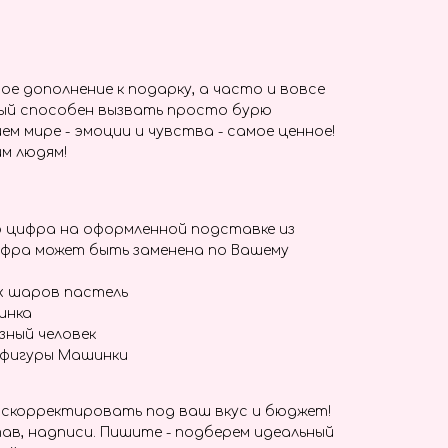
ое дополнение к подарку, а часто и вовсе
ый способен вызвать просто бурю
ем мире - эмоции и чувства - самое ценное!
м людям!
 цифра на оформленной подставке из
ифра может быть заменена по Вашему
х шаров пастель
инка
зный человек
 фигуры Машинки
скорректировать под ваш вкус и бюджет!
ав, надписи. Пишите - подберем идеальный