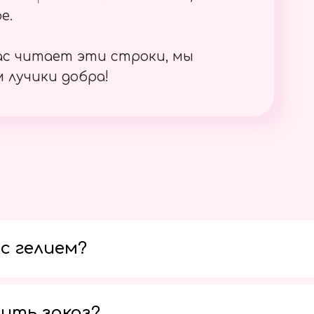
е.
ас читает эти строки, мы
 лучики добра!
с гелием?
ить заказ?