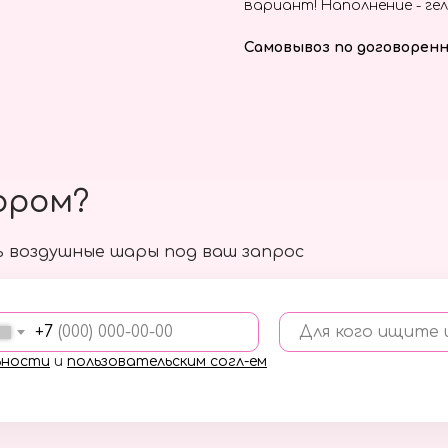
вариант! Наполнение - гел
Самовывоз по договоренн
ором?
 воздушные шары под ваш запрос
+7
Для кого ищите
ьности
и
пользовательским согл-ем