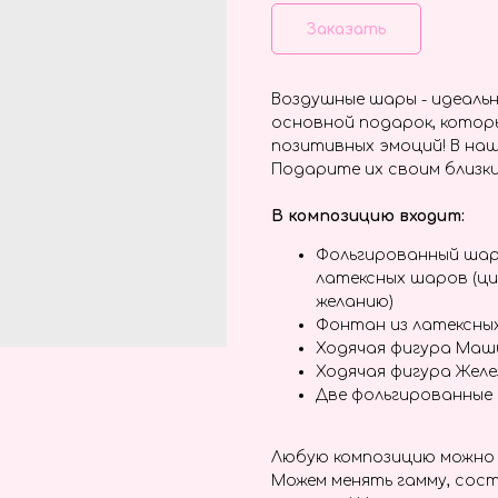
Заказать
Воздушные шары - идеальн
основной подарок, котор
позитивных эмоций! В наш
Подарите их своим близки
В композицию входит:
Фольгированный шар
латексных шаров (ц
желанию)
Фонтан из латексны
Ходячая фигура Маш
Ходячая фигура Желе
Две фольгированные
Любую композицию можно 
Можем менять гамму, сост