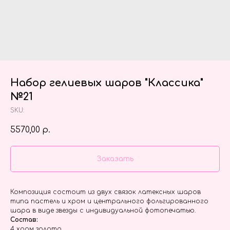
Набор гелиевых шаров "Классика"
№21
SKU:
5570,00
р.
Заказать
Композиция состоит из двух связок латексных шаров
типа пастель и хром и центрального фольгированного
шара в виде звезды с индивидуальной фотопечатью.
Состав:
4 хром золото