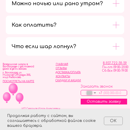
Можно ночью или рано утром?
Как оплатить?
Мы в
социальных
сетях
Что если шар лопнул?
8-937-722-59-59
Воздушные шары в
ГЛАВНАЯ
Волгограде с доставкой
Пн-пт 09:00-20:00
ОТЗЫВЫ
даже в день заказа
Сб-Вск 09:00-19:00
ДОСТАВКА/ОПЛАТА
г. Волгоград, ул.
Николая Отрады 20Б,
КОНТАКТЫ
мир Рыболова
СКИДКИ И АКЦИИ
ПОСМОТРЕТЬ НА КАРТЕ
Заказать звонок
+7
Оставить заявку
ИП Скворцов Игорь Алексеевич
ИНН 344110093739
Политика обработки персональных данных
Продолжая работу с сайтом, вы
соглашаетесь с обработкой файлов cookie
OK
Tilda
Made on
вашего браузера.