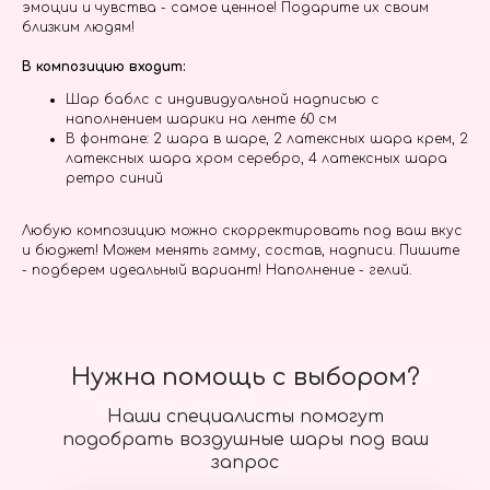
эмоции и чувства - самое ценное! Подарите их своим
близким людям!
В композицию входит:
Шар баблс с индивидуальной надписью с
наполнением шарики на ленте 60 см
В фонтане: 2 шара в шаре, 2 латексных шара крем, 2
латексных шара хром серебро, 4 латексных шара
ретро синий
Любую композицию можно скорректировать под ваш вкус
и бюджет! Можем менять гамму, состав, надписи. Пишите
- подберем идеальный вариант! Наполнение - гелий.
Нужна помощь с выбором?
Наши специалисты помогут
подобрать воздушные шары под ваш
запрос