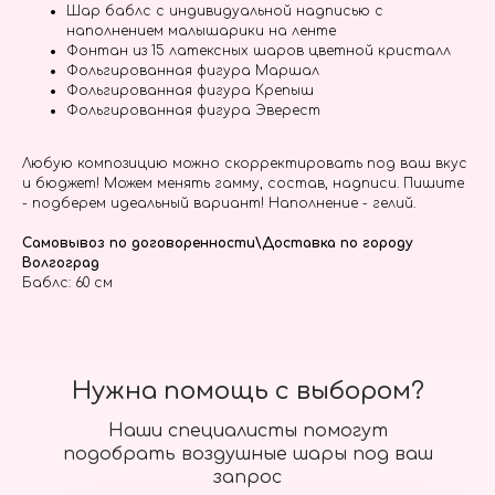
Шар баблс с индивидуальной надписью с
наполнением малышарики на ленте
Фонтан из 15 латексных шаров цветной кристалл
Фольгированная фигура Маршал
Фольгированная фигура Крепыш
Фольгированная фигура Эверест
Любую композицию можно скорректировать под ваш вкус
и бюджет! Можем менять гамму, состав, надписи. Пишите
- подберем идеальный вариант! Наполнение - гелий.
Самовывоз по договоренности\Доставка по городу
Волгоград
Баблс: 60 см
Нужна помощь с выбором?
Наши специалисты помогут
подобрать воздушные шары под ваш
запрос