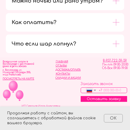
Можно ночью или рано утром?
Как оплатить?
Мы в
социальных
сетях
Что если шар лопнул?
8-937-722-59-59
Воздушные шары в
ГЛАВНАЯ
Волгограде с доставкой
Пн-пт 09:00-20:00
ОТЗЫВЫ
даже в день заказа
Сб-Вск 09:00-19:00
ДОСТАВКА/ОПЛАТА
г. Волгоград, ул.
Николая Отрады 20Б,
КОНТАКТЫ
мир Рыболова
СКИДКИ И АКЦИИ
ПОСМОТРЕТЬ НА КАРТЕ
Заказать звонок
+7
Оставить заявку
ИП Скворцов Игорь Алексеевич
ИНН 344110093739
Политика обработки персональных данных
Продолжая работу с сайтом, вы
соглашаетесь с обработкой файлов cookie
OK
Tilda
Made on
вашего браузера.