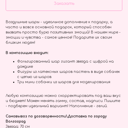
Заказать
Воздушные шары - идеальное дополнение к подарку, а
часто и вовсе основной подарок, который способен
вызвать просто бурю позитивных эмоций! В нашем мире -
эмоции и чувства - самое ценное! Подарите их своим
близким людям!
В композицию входит:
Фольгированный шар гигант звезда с цифрой на
дождике
Фигуры из латексных шаров пастель в виде собачек
с цепью из шаров
Три мини собачки из шаров для моделирования
Любую композицию можно скорректировать под ваш вкус
и бюджет! Можем менять гамму, состав, надписи. Пишите
- подберем идеальный вариант! Наполнение - гелий.
Самовывоз по договоренности\Доставка по городу
Волгоград
Звезда: 70 см