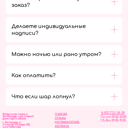
заказ?
Делаете индивидуальные
надписи?
Можно ночью или рано утром?
Как оплатить?
Мы в
социальных
сетях
Что если шар лопнул?
8-937-722-59-59
Воздушные шары в
ГЛАВНАЯ
Волгограде с доставкой
Пн-пт 09:00-20:00
ОТЗЫВЫ
даже в день заказа
Сб-Вск 09:00-19:00
ДОСТАВКА/ОПЛАТА
г. Волгоград, ул.
Николая Отрады 20Б,
КОНТАКТЫ
мир Рыболова