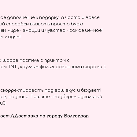
ое дополнение к подарку, а часто и вовсе
ый способен вызвать просто бурю
ем мире - эмоции и чувства - самое ценное!
м людям!
х шаров пастель с принтом с
ом TNT , круглым фольгированными шарами с
скорректировать под ваш вкус и бюджет!
ав, надписи. Пишите - подберем идеальный
ий.
ости\Доставка по городу Волгоград