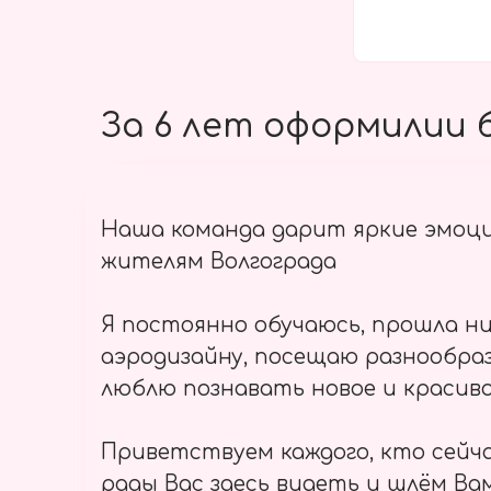
За 6 лет оформилии б
Наша команда дарит яркие эмоц
жителям Волгограда
Я постоянно обучаюсь, прошла ни
аэродизайну, посещаю разнообраз
люблю познавать новое и красиво
Приветствуем каждого, кто сейч
рады Вас здесь видеть и шлём Вам