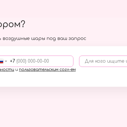
ором?
 воздушные шары под ваш запрос
+7
Для кого ищите
ьности
и
пользовательским согл-ем