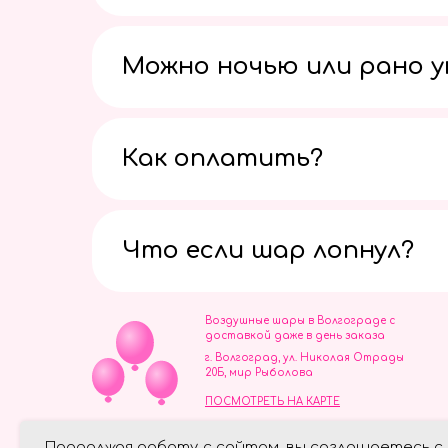
Можно ночью или рано 
Как оплатить?
Что если шар лопнул?
Воздушные шары в Волгограде с
доставкой даже в день заказа
г. Волгоград, ул. Николая Отрады
20Б, мир Рыболова
ПОСМОТРЕТЬ НА КАРТЕ
ИП Скворцов Игорь Алексеевич
Продолжая работу с сайтом, вы соглашаетесь с
ИНН 344110093739
Политика обработки персональ