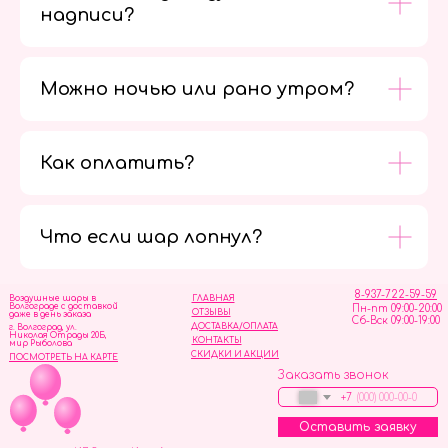
надписи?
Можно ночью или рано утром?
Как оплатить?
Мы в
социальных
сетях
Что если шар лопнул?
8-937-722-59-59
Воздушные шары в
ГЛАВНАЯ
Волгограде с доставкой
Пн-пт 09:00-20:00
ОТЗЫВЫ
даже в день заказа
Сб-Вск 09:00-19:00
ДОСТАВКА/ОПЛАТА
г. Волгоград, ул.
Николая Отрады 20Б,
КОНТАКТЫ
мир Рыболова
СКИДКИ И АКЦИИ
ПОСМОТРЕТЬ НА КАРТЕ
Заказать звонок
+7
Оставить заявку