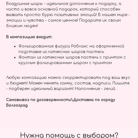
Воздушные шары - идеальное дополнение к подарку, а
часто и вовсе основной подарок, который способен
вызвать просто бурю позитивных эмоций! В нашем мире -
эмоции и чувства - самое ценное! Подарите их своим
близким людям!
В композицию входит:
Фольгированная фигура Роблакс на оформленной
подставке из латексных шаров пастель
Фонтан из латексных шаров пастель с принтом с
круглым фольгированным шаром с принтом
Любую композицию можно скорректировать под ваш вкус
и бюджет! Можем менять гамму, состав, надписи. Пишите
- подберем идеальный вариант! Наполнение - гелий.
Самовывоз по договоренности\Доставка по городу
Волгоград
Нужна помощь с выбором?