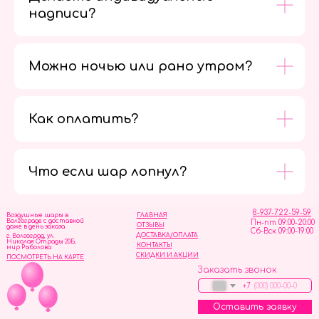
надписи?
Можно ночью или рано утром?
Как оплатить?
Мы в
социальных
сетях
Что если шар лопнул?
8-937-722-59-59
Воздушные шары в
ГЛАВНАЯ
Волгограде с доставкой
Пн-пт 09:00-20:00
ОТЗЫВЫ
даже в день заказа
Сб-Вск 09:00-19:00
ДОСТАВКА/ОПЛАТА
г. Волгоград, ул.
Николая Отрады 20Б,
КОНТАКТЫ
мир Рыболова
СКИДКИ И АКЦИИ
ПОСМОТРЕТЬ НА КАРТЕ
Заказать звонок
+7
Оставить заявку