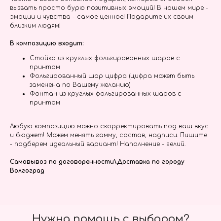
вызвать просто бурю позитивных эмоций! В нашем мире -
эмоции и чувства - самое ценное! Подарите их своим
близким людям!
В композицию входит:
Стойка из круглых фольгированных шаров с
принтом
Фольгированный шар цифра (цифра может быть
заменена по Вашему желанию)
Фонтан из круглых фольгированных шаров с
принтом
Любую композицию можно скорректировать под ваш вкус
и бюджет! Можем менять гамму, состав, надписи. Пишите
- подберем идеальный вариант! Наполнение - гелий.
Самовывоз по договоренности\Доставка по городу
Волгоград
Нужна помощь с выбором?