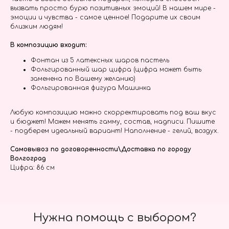
вызвать просто бурю позитивных эмоций! В нашем мире -
эмоции и чувства - самое ценное! Подарите их своим
близким людям!
В композицию входит:
Фонтан из 5 латексных шаров пастель
Фольгированный шар цифра (цифра может быть
заменена по Вашему желанию)
Фольгированная фигура Машинка
Любую композицию можно скорректировать под ваш вкус
и бюджет! Можем менять гамму, состав, надписи. Пишите
- подберем идеальный вариант! Наполнение - гелий, воздух.
Самовывоз по договоренности\Доставка по городу
Волгоград
Цифра: 86 см
Нужна помощь с выбором?