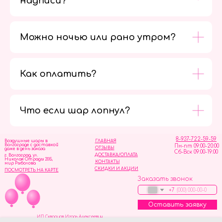
надписи?
Можно ночью или рано утром?
Как оплатить?
Мы в
социальных
сетях
Что если шар лопнул?
8-937-722-59-59
Воздушные шары в
ГЛАВНАЯ
Волгограде с доставкой
Пн-пт 09:00-20:00
ОТЗЫВЫ
даже в день заказа
Сб-Вск 09:00-19:00
ДОСТАВКА/ОПЛАТА
г. Волгоград, ул.
Николая Отрады 20Б,
КОНТАКТЫ
мир Рыболова
СКИДКИ И АКЦИИ
ПОСМОТРЕТЬ НА КАРТЕ
Заказать звонок
+7
Оставить заявку
ИП Скворцов Игорь Алексеевич
ИНН 344110093739
Политика обработки персональных данных