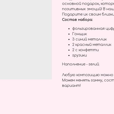
основной подарок, котор
позитивных эмоций! В наш
Подарите их своим близки
Состав набора:
фольгированная циф
Гонщик
3 синий металлик
2 красный металлик
2 с конфетти
грузики
Наполнение - гелий.
Любую композицию можно 
Можем менять гамму, сост
вариант!