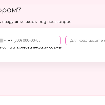
ором?
 воздушные шары под ваш запрос
+7
Для кого ищите
ьности
и
пользовательским согл-ем