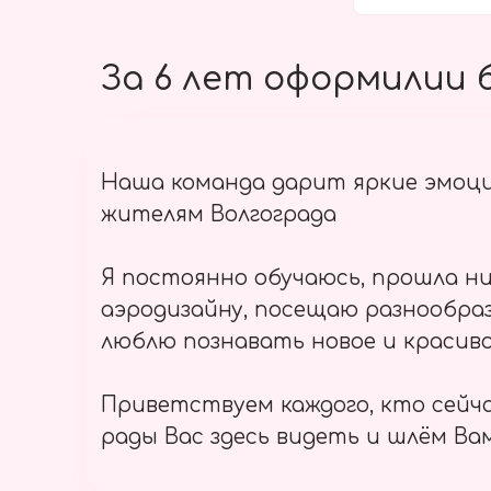
За 6 лет оформилии б
Наша команда дарит яркие эмоц
жителям Волгограда
Я постоянно обучаюсь, прошла ни
аэродизайну, посещаю разнообраз
люблю познавать новое и красиво
Приветствуем каждого, кто сейч
рады Вас здесь видеть и шлём Вам