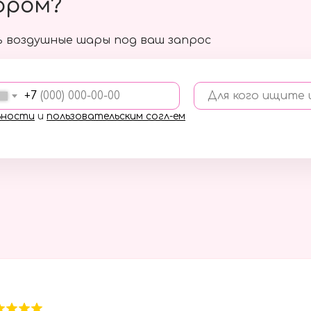
ором?
 воздушные шары под ваш запрос
+7
Для кого ищите
ьности
и
пользовательским согл-ем