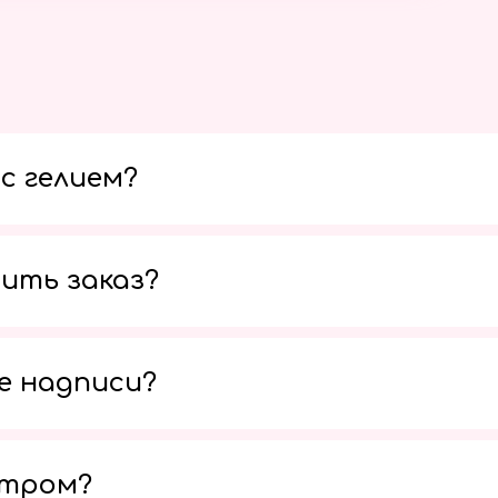
с гелием?
ить заказ?
е надписи?
утром?