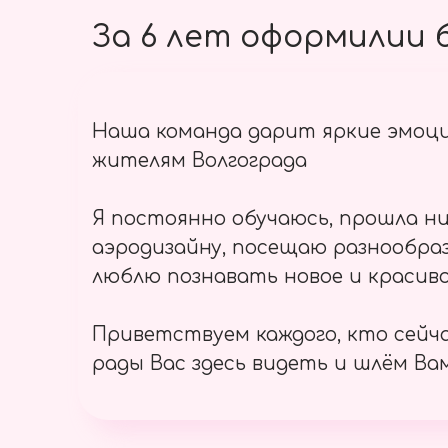
За 6 лет оформилии б
Наша команда дарит яркие эмоц
жителям Волгограда
Я постоянно обучаюсь, прошла ни
аэродизайну, посещаю разнообраз
люблю познавать новое и красиво
Приветствуем каждого, кто сейч
рады Вас здесь видеть и шлём Вам