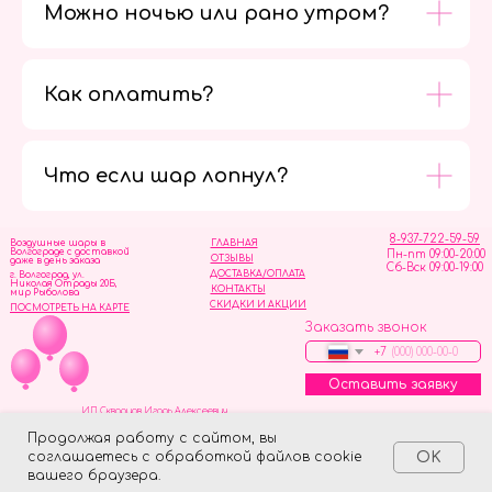
Можно ночью или рано утром?
Как оплатить?
Мы в
социальных
сетях
Что если шар лопнул?
8-937-722-59-59
Воздушные шары в
ГЛАВНАЯ
Волгограде с доставкой
Пн-пт 09:00-20:00
ОТЗЫВЫ
даже в день заказа
Сб-Вск 09:00-19:00
ДОСТАВКА/ОПЛАТА
г. Волгоград, ул.
Николая Отрады 20Б,
КОНТАКТЫ
мир Рыболова
СКИДКИ И АКЦИИ
ПОСМОТРЕТЬ НА КАРТЕ
Заказать звонок
+7
Оставить заявку
ИП Скворцов Игорь Алексеевич
ИНН 344110093739
Политика обработки персональных данных
Продолжая работу с сайтом, вы
соглашаетесь с обработкой файлов cookie
OK
Tilda
Made on
вашего браузера.