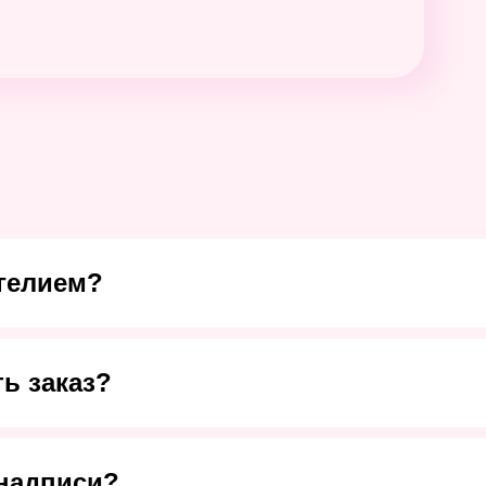
гелием?
ь заказ?
надписи?