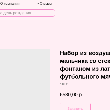
 О компании
• Отзывы
Набор из возду
мальчика со ст
фонтаном из ла
футбольного мя
SKU:
6580,00
р.
Заказать