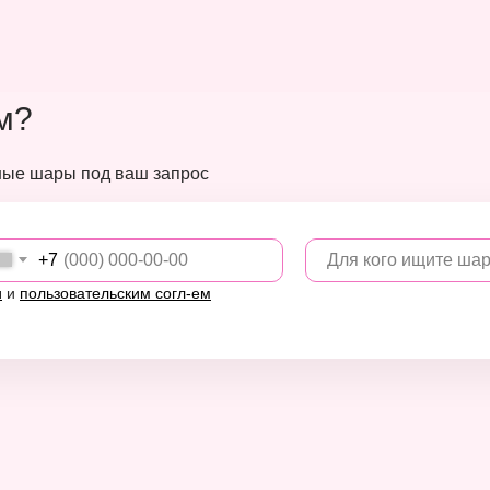
м?
ные шары под ваш запрос
Для кого ищите ша
+7
и
и
пользовательским согл-ем