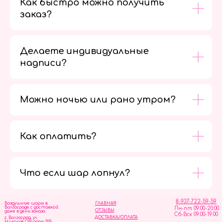
Как быстро можно получить
заказ?
Делаете индивидуальные
надписи?
Можно ночью или рано утром?
Как оплатить?
Мы в
социальных
сетях
Что если шар лопнул?
8-937-722-59-59
Воздушные шары в
ГЛАВНАЯ
Волгограде с доставкой
Пн-пт 09:00-20:00
ОТЗЫВЫ
даже в день заказа
Сб-Вск 09:00-19:00
ДОСТАВКА/ОПЛАТА
г. Волгоград, ул.
Николая Отрады 20Б,