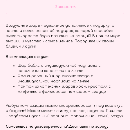
Заказать
Воздушные шары - идеальное дополнение к подарку, а
часто и вовсе основной подарок, который способен
вызвать просто бурю позитивных эмоций! В нашем мире -
эмоции и чувства - самое ценное! Подарите их своим
близким людям!
В композицию входит:
Шар баблс с индивидуальной надписью с
наполнением конфетти на ленте
Фольгированный шар гигант звезда с
индивидуальной надписью на ленте
Фонтан из латексных шаров хром, кристалл с
конфетти с фольгированным шаром сердце
Любую композицию можно скорректировать под ваш вкус
и бюджет! Можем менять гамму, состав, надписи. Пишите
- подберем идеальный вариант! Наполнение - гелий, воздух.
Самовывоз по договоренности\Доставка по городу