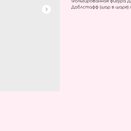
Фольгированная фигура 
Даблстафф (шар в шаре) 