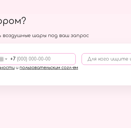
ором?
 воздушные шары под ваш запрос
+7
Для кого ищите
ьности
и
пользовательским согл-ем