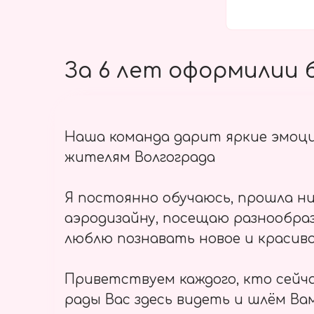
За 6 лет оформилии б
Наша команда дарит яркие эмоц
жителям Волгограда
Я постоянно обучаюсь, прошла ни
аэродизайну, посещаю разнообраз
люблю познавать новое и красиво
Приветствуем каждого, кто сейч
рады Вас здесь видеть и шлём Вам