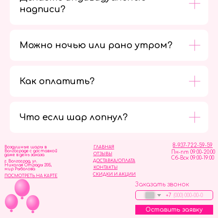
надписи?
Можно ночью или рано утром?
Как оплатить?
Мы в
социальных
сетях
Что если шар лопнул?
8-937-722-59-59
Воздушные шары в
ГЛАВНАЯ
Волгограде с доставкой
Пн-пт 09:00-20:00
ОТЗЫВЫ
даже в день заказа
Сб-Вск 09:00-19:00
ДОСТАВКА/ОПЛАТА
г. Волгоград, ул.
Николая Отрады 20Б,
КОНТАКТЫ
мир Рыболова
СКИДКИ И АКЦИИ
ПОСМОТРЕТЬ НА КАРТЕ
Заказать звонок
+7
Оставить заявку