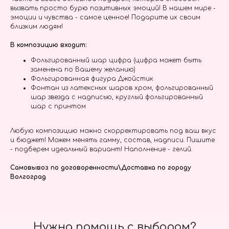
вызвать просто бурю позитивных эмоций! В нашем мире -
эмоции и чувства - самое ценное! Подарите их своим
близким людям!
В композицию входит:
Фольгированный шар цифра (цифра может быть
заменена по Вашему желанию)
Фольгированная фигура Джойстик
Фонтан из латексных шаров хром, фольгированный
шар звезда с надписью, круглый фольгированный
шар с принтом
Любую композицию можно скорректировать под ваш вкус
и бюджет! Можем менять гамму, состав, надписи. Пишите
- подберем идеальный вариант! Наполнение - гелий.
Самовывоз по договоренности\Доставка по городу
Волгоград
Нужна помощь с выбором?