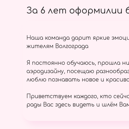
За 6 лет оформилии б
Наша команда дарит яркие эмоц
жителям Волгограда
Я постоянно обучаюсь, прошла ни
аэродизайну, посещаю разнообраз
люблю познавать новое и красиво
Приветствуем каждого, кто сейч
рады Вас здесь видеть и шлём Вам