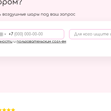
ором?
 воздушные шары под ваш запрос
+7
Для кого ищите
ьности
и
пользовательским согл-ем