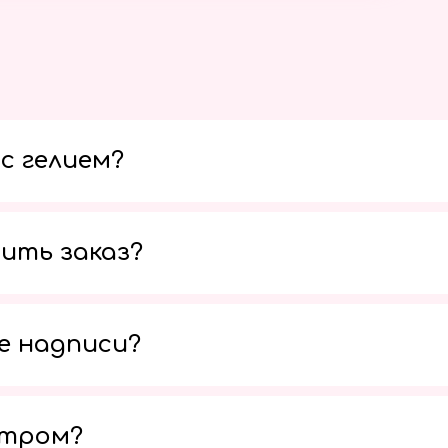
с гелием?
ить заказ?
е надписи?
утром?