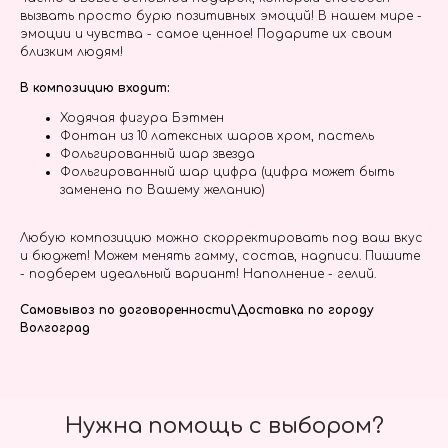
вызвать просто бурю позитивных эмоций! В нашем мире -
эмоции и чувства - самое ценное! Подарите их своим
близким людям!
В композицию входит:
Ходячая фигура Бэтмен
Фонтан из 10 латексных шаров хром, пастель
Фольгированный шар звезда
Фольгированный шар цифра (цифра может быть
заменена по Вашему желанию)
Любую композицию можно скорректировать под ваш вкус
и бюджет! Можем менять гамму, состав, надписи. Пишите
- подберем идеальный вариант! Наполнение - гелий.
Самовывоз по договоренности\Доставка по городу
Волгоград
Нужна помощь с выбором?