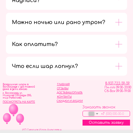
надписи?
Можно ночью или рано утром?
Как оплатить?
Мы в
социальных
сетях
Что если шар лопнул?
8-937-722-59-59
Воздушные шары в
ГЛАВНАЯ
Волгограде с доставкой
Пн-пт 09:00-20:00
ОТЗЫВЫ
даже в день заказа
Сб-Вск 09:00-19:00
ДОСТАВКА/ОПЛАТА
г. Волгоград, ул.
Николая Отрады 20Б,
КОНТАКТЫ
мир Рыболова
СКИДКИ И АКЦИИ
ПОСМОТРЕТЬ НА КАРТЕ
Заказать звонок
+7
Оставить заявку
ИП Скворцов Игорь Алексеевич
ИНН 344110093739
Политика обработки персональных данных