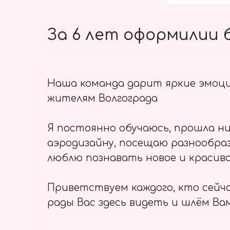
За 6 лет оформилии б
Наша команда дарит яркие эмоц
жителям Волгограда
Я постоянно обучаюсь, прошла ни
аэродизайну, посещаю разнообраз
люблю познавать новое и красиво
Приветствуем каждого, кто сейч
рады Вас здесь видеть и шлём Вам