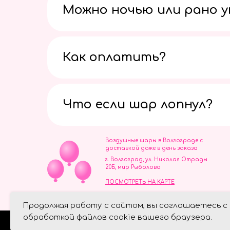
Можно ночью или рано 
Как оплатить?
Что если шар лопнул?
Воздушные шары в Волгограде с
доставкой даже в день заказа
г. Волгоград, ул. Николая Отрады
20Б, мир Рыболова
ПОСМОТРЕТЬ НА КАРТЕ
ИП Скворцов Игорь Алексеевич
Продолжая работу с сайтом, вы соглашаетесь с
ИНН 344110093739
Политика обработки персональ
обработкой файлов cookie вашего браузера.