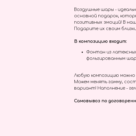
Воздушные шары - идеальн
основной подарок, котор
позитивных эмоций! В наш
Подарите их своим близки
В композицию входит:
Фонтан из латексных
фольгированным ша
Любую композицию можно 
Можем менять гамму, сост
вариант! Наполнение - гел
Самовывоз по договоренн