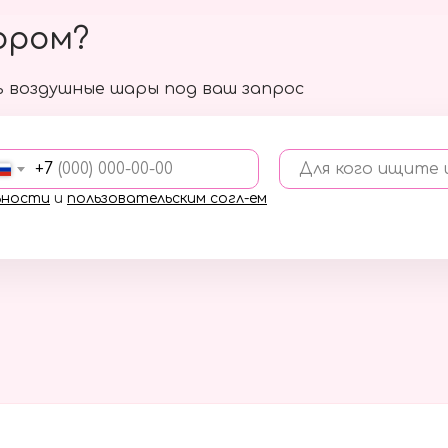
ором?
 воздушные шары под ваш запрос
+7
Для кого ищите
ьности
и
пользовательским согл-ем