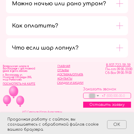
Можно ночью или рано утром?
Как оплатить?
Мы в
социальных
сетях
Что если шар лопнул?
8-937-722-59-59
Воздушные шары в
ГЛАВНАЯ
Волгограде с доставкой
Пн-пт 09:00-20:00
ОТЗЫВЫ
даже в день заказа
Сб-Вск 09:00-19:00
ДОСТАВКА/ОПЛАТА
г. Волгоград, ул.
Николая Отрады 20Б,
КОНТАКТЫ
мир Рыболова
СКИДКИ И АКЦИИ
ПОСМОТРЕТЬ НА КАРТЕ
Заказать звонок
+7
Оставить заявку
ИП Скворцов Игорь Алексеевич
ИНН 344110093739
Политика обработки персональных данных
Продолжая работу с сайтом, вы
соглашаетесь с обработкой файлов cookie
OK
Tilda
Made on
вашего браузера.