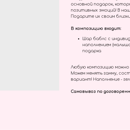
основной подарок, котор
позитивных эмоций! В наш
Подарите их своим близки
В композицию входит:
Шар баблс с индиви
наполнением (малыша
подарка
Любую композицию можно 
Можем менять гамму, сост
вариант! Наполнение - гел
Самовывоз по договоренн