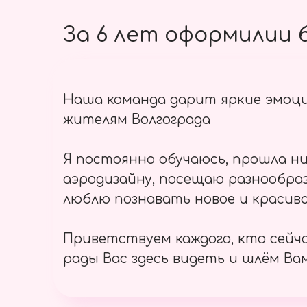
За 6 лет оформилии б
Наша команда дарит яркие эмоц
жителям Волгограда
Я постоянно обучаюсь, прошла ни
аэродизайну, посещаю разнообраз
люблю познавать новое и красиво
Приветствуем каждого, кто сейч
рады Вас здесь видеть и шлём Вам