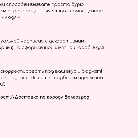
ый способен вызвать просто бурю
ем мире - эмоции и чувства - самое ценное!
м людям!
дуальной надписью с декоративным
рики) на оформленной шляпной коробке для
скорректировать под ваш вкус и бюджет!
ав, надписи. Пишите - подберем идеальный
ий.
ости\Доставка по городу Волгоград