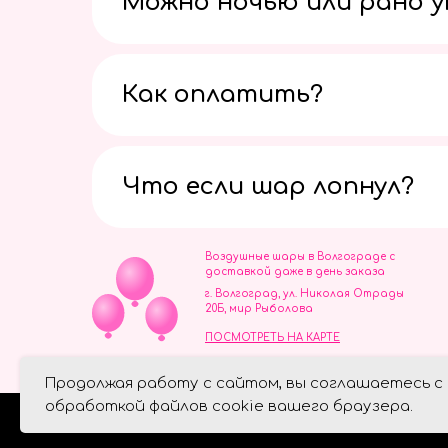
Можно ночью или рано 
Как оплатить?
Что если шар лопнул?
Воздушные шары в Волгограде с
доставкой даже в день заказа
г. Волгоград, ул. Николая Отрады
20Б, мир Рыболова
ПОСМОТРЕТЬ НА КАРТЕ
ИП Скворцов Игорь Алексеевич
Продолжая работу с сайтом, вы соглашаетесь с
ИНН 344110093739
Политика обработки персональ
обработкой файлов cookie вашего браузера.