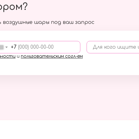
ором?
 воздушные шары под ваш запрос
+7
Для кого ищите
ьности
и
пользовательским согл-ем