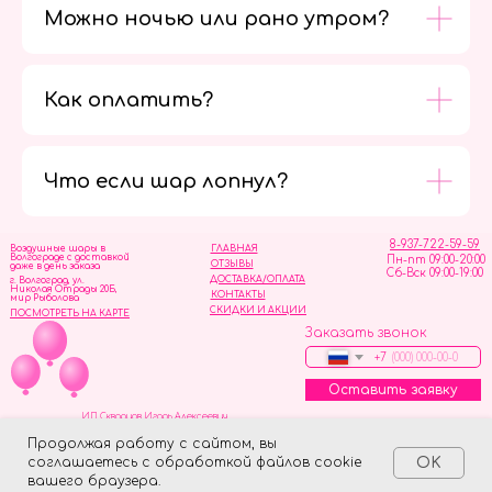
Можно ночью или рано утром?
Как оплатить?
Мы в
социальных
сетях
Что если шар лопнул?
8-937-722-59-59
Воздушные шары в
ГЛАВНАЯ
Волгограде с доставкой
Пн-пт 09:00-20:00
ОТЗЫВЫ
даже в день заказа
Сб-Вск 09:00-19:00
ДОСТАВКА/ОПЛАТА
г. Волгоград, ул.
Николая Отрады 20Б,
КОНТАКТЫ
мир Рыболова
СКИДКИ И АКЦИИ
ПОСМОТРЕТЬ НА КАРТЕ
Заказать звонок
+7
Оставить заявку
ИП Скворцов Игорь Алексеевич
ИНН 344110093739
Политика обработки персональных данных
Продолжая работу с сайтом, вы
соглашаетесь с обработкой файлов cookie
OK
Tilda
Made on
вашего браузера.